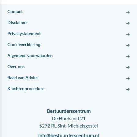
Contact
Disclaimer
Privacystatement
Cookieverklaring
Algemene voorwaarden
Over ons
Raad van Advies
Klachtenprocedure
Contact:
Bestuurderscentrum
Adres:
De Hoefsmid 21
5272 RL Sint-Michielsgestel
E-
info@bestuurderscentrum.nl