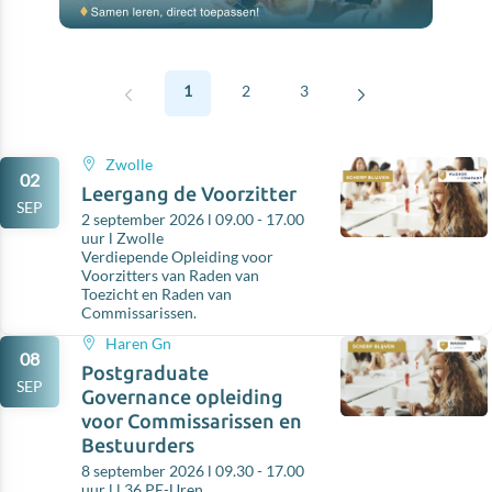
1
2
3
Zwolle
02
Leergang de Voorzitter
SEP
2 september 2026 l 09.00 - 17.00
uur l Zwolle
Verdiepende Opleiding voor
Voorzitters van Raden van
Toezicht en Raden van
Commissarissen.
Haren Gn
08
Postgraduate
SEP
Governance opleiding
voor Commissarissen en
Bestuurders
8 september 2026 l 09.30 - 17.00
uur l l 36 PE-Uren