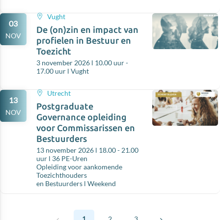
Vught
03
De (on)zin en impact van
NOV
profielen in Bestuur en
Toezicht
3 november 2026 l 10.00 uur -
17.00 uur l Vught
Utrecht
13
Postgraduate
NOV
Governance opleiding
voor Commissarissen en
Bestuurders
13 november 2026 l 18.00 - 21.00
uur l 36 PE-Uren
Opleiding voor aankomende
Toezichthouders
en Bestuurders l Weekend
1
2
3