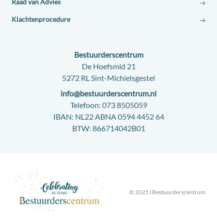
Raad van Advies
Klachtenprocedure
Contact:
Bestuurderscentrum
Adres:
De Hoefsmid 21
5272 RL Sint-Michielsgestel
E-
info@bestuurderscentrum.nl
mail:
Telefoon:
073 8505059
IBAN:
NL22 ABNA 0594 4452 64
BTW:
866714042B01
© 2025 l Bestuurderscentrum