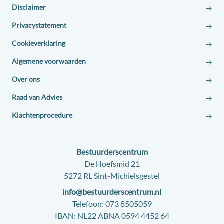
Disclaimer
Privacystatement
Cookieverklaring
Algemene voorwaarden
Over ons
Raad van Advies
Klachtenprocedure
Contact:
Bestuurderscentrum
Adres:
De Hoefsmid 21
5272 RL Sint-Michielsgestel
E-
info@bestuurderscentrum.nl
mail:
Telefoon:
073 8505059
IBAN:
NL22 ABNA 0594 4452 64