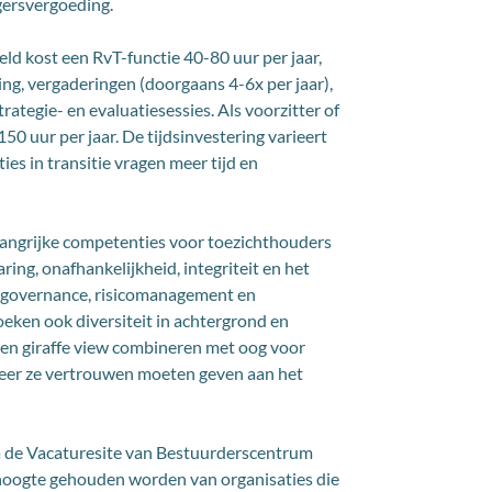
gersvergoeding.
d kost een RvT-functie 40-80 uur per jaar,
ng, vergaderingen (doorgaans 4-6x per jaar),
ategie- en evaluatiesessies. Als voorzitter of
50 uur per jaar. De tijdsinvestering varieert
ies in transitie vragen meer tijd en
angrijke competenties voor toezichthouders
varing, onafhankelijkheid, integriteit en het
n governance, risicomanagement en
oeken ook diversiteit in achtergrond en
en giraffe view combineren met oog voor
eer ze vertrouwen moeten geven aan het
a de Vacaturesite van Bestuurderscentrum
e hoogte gehouden worden van organisaties die