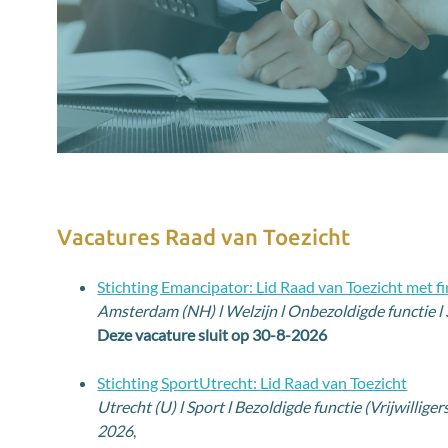
Vacatures Raad van Toezicht
Stichting Emancipator: Lid Raad van Toezicht met fi
Amsterdam (NH) l Welzijn l Onbezoldigde functie l
Deze vacature sluit op 30-8-2026
Stichting SportUtrecht: Lid Raad van Toezicht
Utrecht (U) l Sport l Bezoldigde functie (Vrijwillig
2026
,