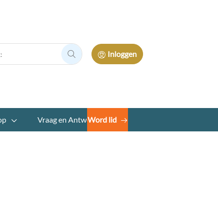
Inloggen
Zoek:
op
Vraag en Antwoord
Word lid