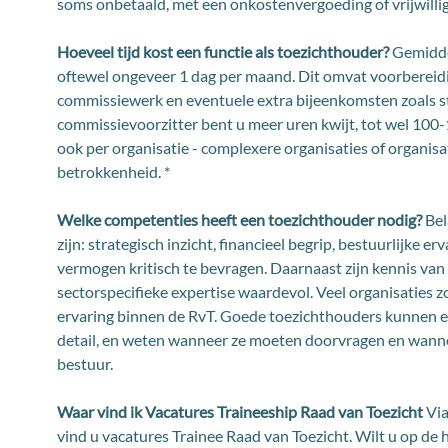
soms onbetaald, met een onkostenvergoeding of vrijwilli
Hoeveel tijd kost een functie als toezichthouder?
Gemiddel
oftewel ongeveer 1 dag per maand. Dit omvat voorbereidi
commissiewerk en eventuele extra bijeenkomsten zoals str
commissievoorzitter bent u meer uren kwijt, tot wel 100-1
ook per organisatie - complexere organisaties of organisat
betrokkenheid. *
Welke competenties heeft een toezichthouder nodig?
Bel
zijn: strategisch inzicht, financieel begrip, bestuurlijke er
vermogen kritisch te bevragen. Daarnaast zijn kennis va
sectorspecifieke expertise waardevol. Veel organisaties z
ervaring binnen de RvT. Goede toezichthouders kunnen e
detail, en weten wanneer ze moeten doorvragen en wann
bestuur.
Waar vind ik Vacatures Traineeship Raad van Toezicht
Vi
vind u vacatures Trainee Raad van Toezicht. Wilt u op d