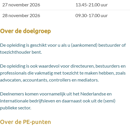
27 november 2026
13.45-21.00 uur
28 november 2026
09.30-17.00 uur
11 december 2026
18.00-21.00 uur
Over de doelgroep
12 december 2026
09.30-17.00 uur
De opleiding is geschikt voor u als u (aankomend) bestuurder of
toezichthouder bent.
Diner Parlant
12 december 2026
18:00-21:00 uur
De opleiding is ook waardevol voor directeuren, bestuurders en
professionals die vakmatig met toezicht te maken hebben, zoals
advocaten, accountants, controllers en mediators.
Deelnemers komen voornamelijk uit het Nederlandse en
internationale bedrijfsleven en daarnaast ook uit de (semi)
publieke sector.
Over de PE-punten