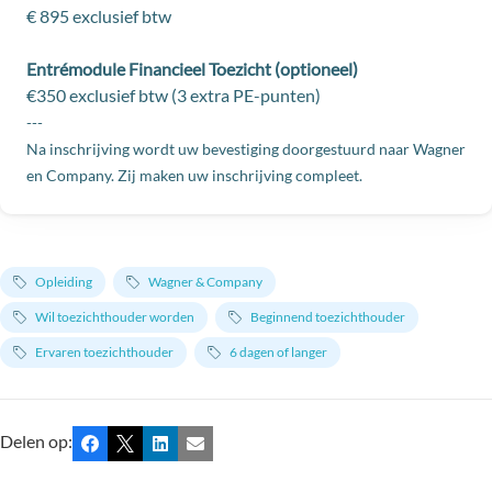
€ 895 exclusief btw
Entrémodule Financieel Toezicht (optioneel)
€350 exclusief btw (3 extra PE-punten)
---
Na inschrijving wordt uw bevestiging doorgestuurd naar Wagner
en Company. Zij maken uw inschrijving compleet.
Opleiding
Wagner & Company
Wil toezichthouder worden
Beginnend toezichthouder
Ervaren toezichthouder
6 dagen of langer
Delen op:
Facebook
X
LinkedIn
E-mail