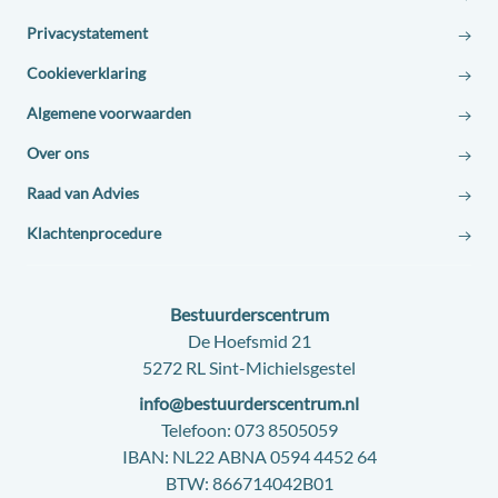
Privacystatement
Cookieverklaring
Algemene voorwaarden
Over ons
Raad van Advies
Klachtenprocedure
Contact:
Bestuurderscentrum
Adres:
De Hoefsmid 21
5272 RL Sint-Michielsgestel
E-
info@bestuurderscentrum.nl
mail:
Telefoon:
073 8505059
IBAN:
NL22 ABNA 0594 4452 64
BTW:
866714042B01