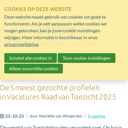
COOKIES OP DEZE WEBSITE
Deze website maakt gebruik van cookies om goed te
functioneren. Als je wilt aanpassen welke cookies we
mogen gebruiken, kan je jouw cookie-instellingen
wijzigen. Meer informatie is beschikbaar in onze
privacyverklaring
.
Schakel alle cookies in
Toon cookie-instellingen
Alleen essentiële cookies
Home
Agenda
De 5 meest gezochte profielen
in Vacatures Raad van Toezicht 2025
25-10-25
door
Mariëtte van Wingerden
0
reacties
De wereld van Toezichthouden verandert snel. Op basis