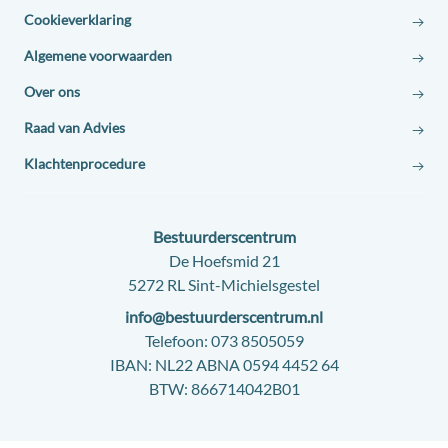
Cookieverklaring
Algemene voorwaarden
Over ons
Raad van Advies
Klachtenprocedure
Contact:
Bestuurderscentrum
Adres:
De Hoefsmid 21
5272 RL Sint-Michielsgestel
E-
info@bestuurderscentrum.nl
mail:
Telefoon:
073 8505059
IBAN:
NL22 ABNA 0594 4452 64
BTW:
866714042B01