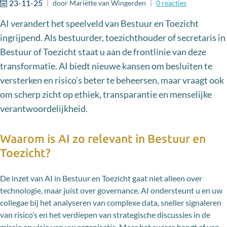
23-11-25
door
Mariëtte van Wingerden
0
reacties
AI verandert het speelveld van Bestuur en Toezicht
ingrijpend. Als bestuurder, toezichthouder of secretaris in
Bestuur of Toezicht staat u aan de frontlinie van deze
transformatie. AI biedt nieuwe kansen om besluiten te
versterken en risico’s beter te beheersen, maar vraagt ook
om scherp zicht op ethiek, transparantie en menselijke
verantwoordelijkheid.
Waarom is AI zo relevant in Bestuur en
Toezicht?
De inzet van AI in Bestuur en Toezicht gaat niet alleen over
technologie, maar juist over governance. AI ondersteunt u en uw
collegae bij het analyseren van complexe data, sneller signaleren
van risico’s en het verdiepen van strategische discussies in de
missie en visie van uw organisatie. Maar het succes hangt af van