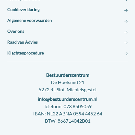
Cookieverklaring
Algemene voorwaarden
Over ons
Raad van Advies
Klachtenprocedure
Contact:
Bestuurderscentrum
Adres:
De Hoefsmid 21
5272 RL Sint-Michielsgestel
E-
info@bestuurderscentrum.nl
mail:
Telefoon:
073 8505059
IBAN:
NL22 ABNA 0594 4452 64
BTW:
866714042B01