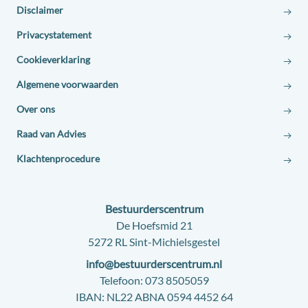
Disclaimer
Privacystatement
Cookieverklaring
Algemene voorwaarden
Over ons
Raad van Advies
Klachtenprocedure
Contact:
Bestuurderscentrum
Adres:
De Hoefsmid 21
5272 RL Sint-Michielsgestel
E-
info@bestuurderscentrum.nl
mail:
Telefoon:
073 8505059
IBAN:
NL22 ABNA 0594 4452 64