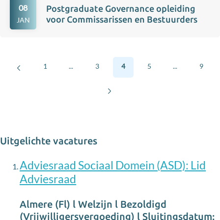
08
Postgraduate Governance opleiding
voor Commissarissen en Bestuurders
JAN
1
...
3
4
5
...
9
Uitgelichte vacatures
Adviesraad Sociaal Domein (ASD): Lid
Adviesraad
Almere (Fl) l Welzijn l Bezoldigd
(Vrijwilligersvergoeding) l Sluitingsdatum: