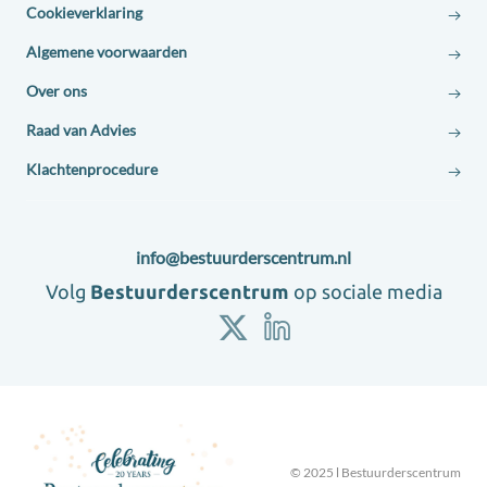
Cookieverklaring
Algemene voorwaarden
Over ons
Raad van Advies
Klachtenprocedure
Contact:
Adres:
E-
info@bestuurderscentrum.nl
mail:
Volg
Bestuurderscentrum
op sociale media
Volg
Volg
ons
ons
X
LinkedIn
© 2025 l Bestuurderscentrum