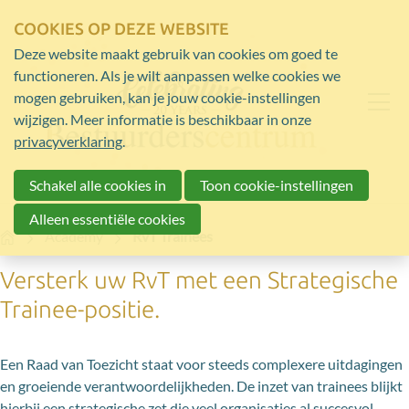
COOKIES OP DEZE WEBSITE
Deze website maakt gebruik van cookies om goed te
functioneren. Als je wilt aanpassen welke cookies we
mogen gebruiken, kan je jouw cookie-instellingen
wijzigen. Meer informatie is beschikbaar in onze
privacyverklaring
.
Schakel alle cookies in
Toon cookie-instellingen
Alleen essentiële cookies
Home
Academy
RvT Trainees
Versterk uw RvT met een Strategische
Trainee-positie.
Een Raad van Toezicht staat voor steeds complexere uitdagingen
en groeiende verantwoordelijkheden. De inzet van trainees blijkt
hierbij een strategische zet die veel organisaties al succesvol