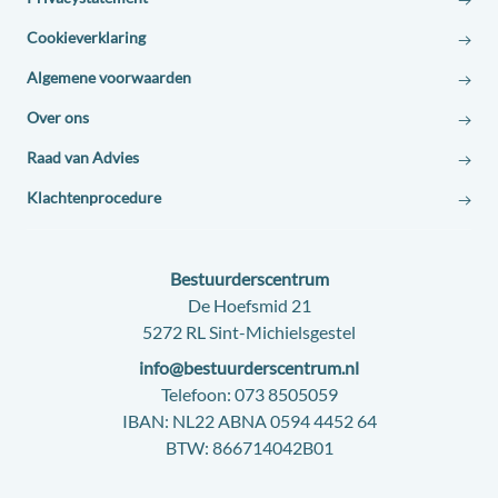
Cookieverklaring
Algemene voorwaarden
Over ons
Raad van Advies
Klachtenprocedure
Contact:
Bestuurderscentrum
Adres:
De Hoefsmid 21
5272 RL Sint-Michielsgestel
E-
info@bestuurderscentrum.nl
mail:
Telefoon:
073 8505059
IBAN:
NL22 ABNA 0594 4452 64
BTW:
866714042B01