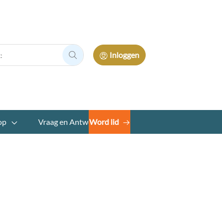
Inloggen
Zoek:
op
Vraag en Antwoord
Word lid