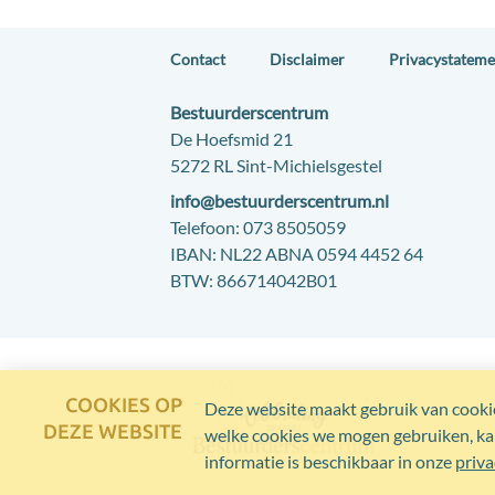
Contact
Disclaimer
Privacystateme
Contact:
Bestuurderscentrum
Adres:
De Hoefsmid 21
5272 RL Sint-Michielsgestel
E-
info@bestuurderscentrum.nl
mail:
Telefoon:
073 8505059
IBAN:
NL22 ABNA 0594 4452 64
BTW:
866714042B01
COOKIES OP
Deze website maakt gebruik van cookie
DEZE WEBSITE
welke cookies we mogen gebruiken, kan
informatie is beschikbaar in onze
priva