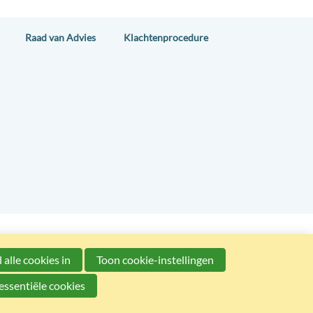
Raad van Advies
Klachtenprocedure
 alle cookies in
Toon cookie-instellingen
© 2025 l Bestuurderscentrum
essentiële cookies