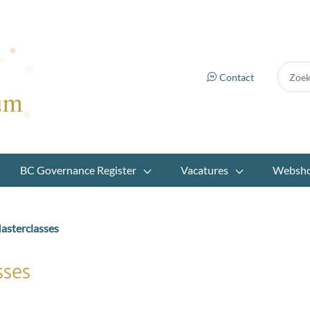
Zoek:
Contact
BC Governance Register
Vacatures
Websh
asterclasses
sses