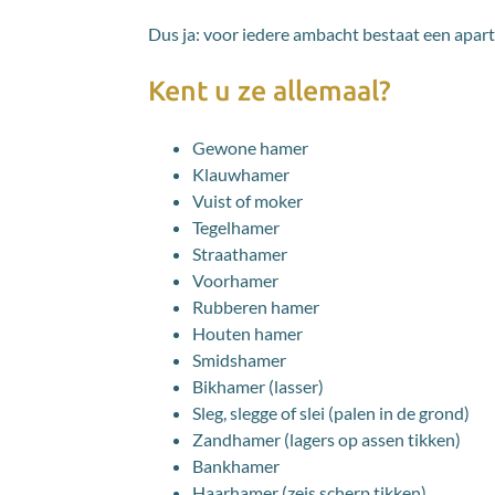
Dus ja: voor iedere ambacht bestaat een apa
Kent u ze allemaal?
Gewone hamer
Klauwhamer
Vuist of moker
Tegelhamer
Straathamer
Voorhamer
Rubberen hamer
Houten hamer
Smidshamer
Bikhamer (lasser)
Sleg, slegge of slei (palen in de grond)
Zandhamer (lagers op assen tikken)
Bankhamer
Haarhamer (zeis scherp tikken)