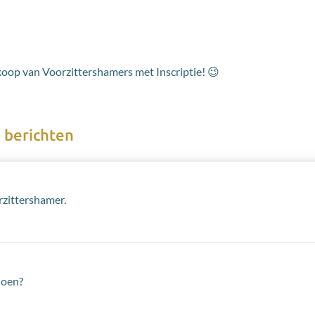
koop van Voorzittershamers met Inscriptie! 😉
 berichten
rzittershamer.
doen?