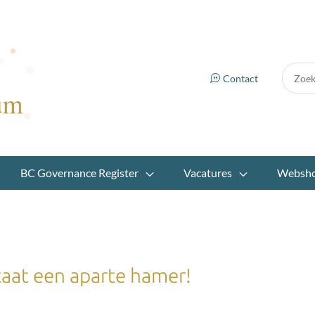
Zoek:
Contact
BC Governance Register
Vacatures
Websh
aat een aparte hamer!