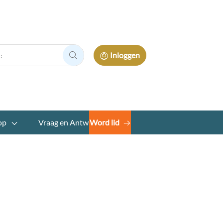
Inloggen
Zoek:
op
Vraag en Antwoord
Word lid