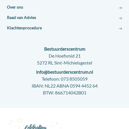
Over ons
Raad van Advies
Klachtenprocedure
Contact:
Bestuurderscentrum
Adres:
De Hoefsmid 21
5272 RL Sint-Michielsgestel
E-
info@bestuurderscentrum.nl
mail:
Telefoon:
073 8505059
IBAN:
NL22 ABNA 0594 4452 64
BTW:
866714042B01