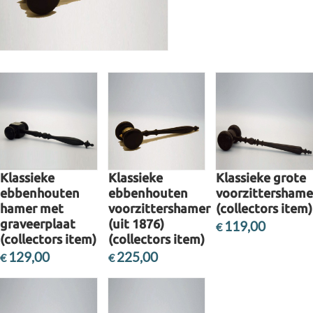
Klassieke
Klassieke
Klassieke grote
ebbenhouten
ebbenhouten
voorzittershame
hamer met
voorzittershamer
(collectors item)
graveerplaat
(uit 1876)
119,00
€
(collectors item)
(collectors item)
Toon details
129,00
225,00
€
€
Toon details
Toon details