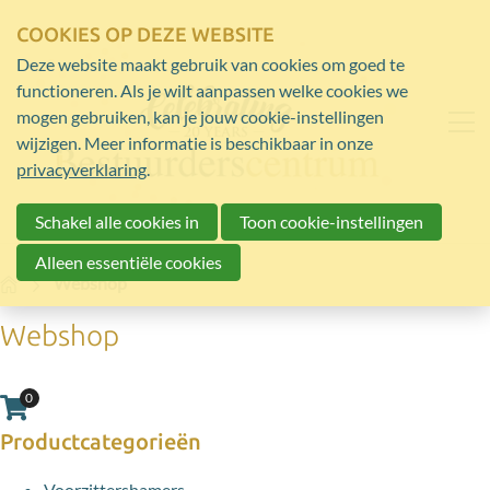
COOKIES OP DEZE WEBSITE
Deze website maakt gebruik van cookies om goed te
functioneren. Als je wilt aanpassen welke cookies we
mogen gebruiken, kan je jouw cookie-instellingen
wijzigen. Meer informatie is beschikbaar in onze
privacyverklaring
.
Schakel alle cookies in
Toon cookie-instellingen
Alleen essentiële cookies
Home
Webshop
Webshop
0
Aantal artikelen in winkelwagen:
Productcategorieën
Voorzittershamers