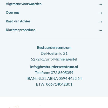
Algemene voorwaarden
Over ons
Raad van Advies
Klachtenprocedure
Contact:
Bestuurderscentrum
Adres:
De Hoefsmid 21
5272 RL Sint-Michielsgestel
E-
info@bestuurderscentrum.nl
mail:
Telefoon:
073 8505059
IBAN:
NL22 ABNA 0594 4452 64
BTW:
866714042B01