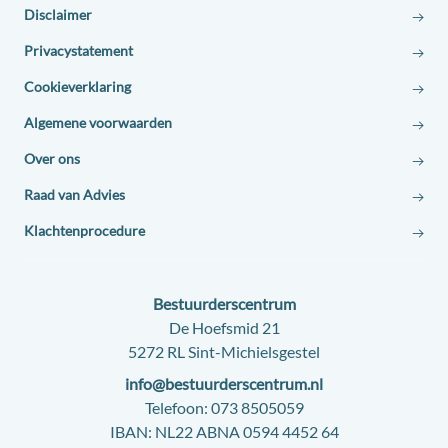
Disclaimer
Privacystatement
Cookieverklaring
Algemene voorwaarden
Over ons
Raad van Advies
Klachtenprocedure
Contact:
Bestuurderscentrum
Adres:
De Hoefsmid 21
5272 RL Sint-Michielsgestel
E-
info@bestuurderscentrum.nl
mail:
Telefoon:
073 8505059
IBAN:
NL22 ABNA 0594 4452 64