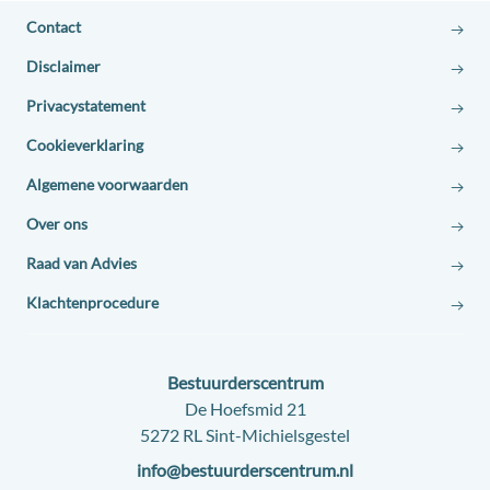
Contact
Disclaimer
Privacystatement
Cookieverklaring
Algemene voorwaarden
Over ons
Raad van Advies
Klachtenprocedure
Contact:
Bestuurderscentrum
Adres:
De Hoefsmid 21
5272 RL Sint-Michielsgestel
E-
info@bestuurderscentrum.nl