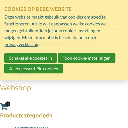
COOKIES OP DEZE WEBSITE
Deze website maakt gebruik van cookies om goed te
functioneren. Als je wilt aanpassen welke cookies we
mogen gebruiken, kan je jouw cookie-instellingen
wijzigen. Meer informatie is beschikbaar in onze
privacyverklaring
.
Schakel alle cookies in
Toon cookie-instellingen
Alleen essentiële cookies
Home
Webshop
Webshop
0
Aantal artikelen in winkelwagen:
Productcategorieën
Voorzittershamers