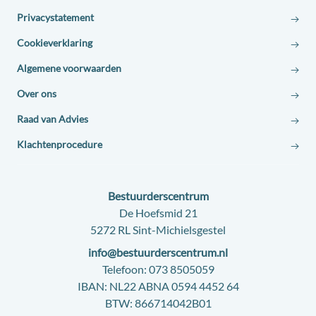
Privacystatement
Cookieverklaring
Algemene voorwaarden
Over ons
Raad van Advies
Klachtenprocedure
Contact:
Bestuurderscentrum
Adres:
De Hoefsmid 21
5272 RL Sint-Michielsgestel
E-
info@bestuurderscentrum.nl
mail:
Telefoon:
073 8505059
IBAN:
NL22 ABNA 0594 4452 64
BTW:
866714042B01