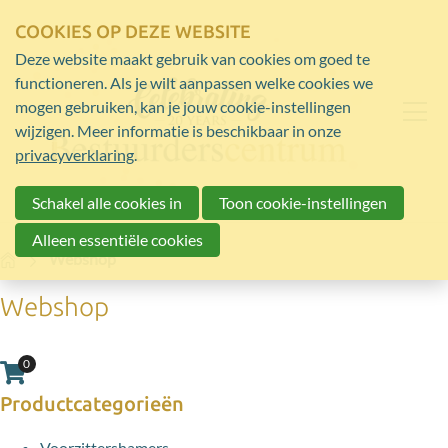
COOKIES OP DEZE WEBSITE
Deze website maakt gebruik van cookies om goed te
functioneren. Als je wilt aanpassen welke cookies we
mogen gebruiken, kan je jouw cookie-instellingen
wijzigen. Meer informatie is beschikbaar in onze
privacyverklaring
.
Schakel alle cookies in
Toon cookie-instellingen
Alleen essentiële cookies
Home
Webshop
Webshop
0
Aantal artikelen in winkelwagen:
Productcategorieën
Voorzittershamers