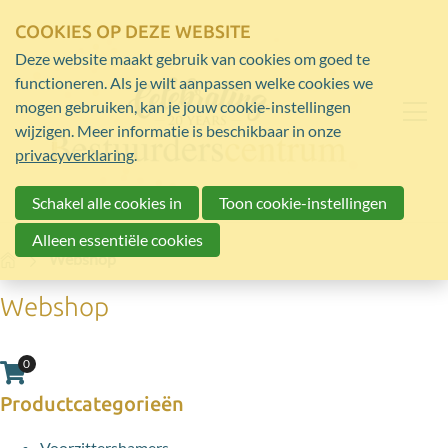
COOKIES OP DEZE WEBSITE
Deze website maakt gebruik van cookies om goed te
functioneren. Als je wilt aanpassen welke cookies we
mogen gebruiken, kan je jouw cookie-instellingen
wijzigen. Meer informatie is beschikbaar in onze
privacyverklaring
.
Schakel alle cookies in
Toon cookie-instellingen
Alleen essentiële cookies
Home
Webshop
Webshop
0
Aantal artikelen in winkelwagen:
Productcategorieën
Voorzittershamers