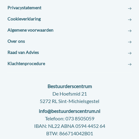
Privacystatement
Cookieverklaring
Algemene voorwaarden
Over ons
Raad van Advies
Klachtenprocedure
Contact:
Bestuurderscentrum
Adres:
De Hoefsmid 21
5272 RL Sint-Michielsgestel
E-
info@bestuurderscentrum.nl
mail:
Telefoon:
073 8505059
IBAN:
NL22 ABNA 0594 4452 64
BTW:
866714042B01