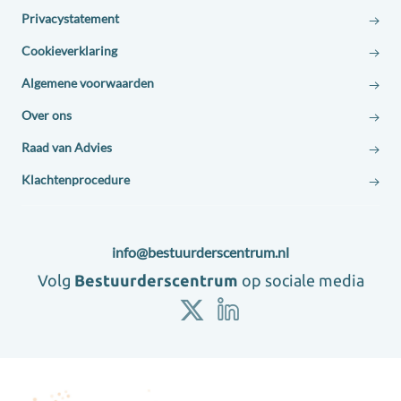
Privacystatement
Cookieverklaring
Algemene voorwaarden
Over ons
Raad van Advies
Klachtenprocedure
Contact:
Adres:
E-
info@bestuurderscentrum.nl
mail:
Volg
Bestuurderscentrum
op sociale media
Volg
Volg
ons
ons
X
LinkedIn