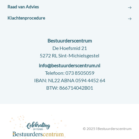
Raad van Advies
Klachtenprocedure
Contact:
Bestuurderscentrum
Adres:
De Hoefsmid 21
5272 RL Sint-Michielsgestel
E-
info@bestuurderscentrum.nl
mail:
Telefoon:
073 8505059
IBAN:
NL22 ABNA 0594 4452 64
BTW:
866714042B01
© 2025 l Bestuurderscentrum